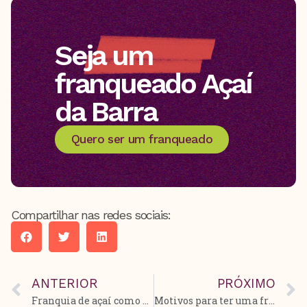
Seja um
franqueado Açaí
da Barra
Quero ser um franqueado
Compartilhar nas redes sociais:
ANTERIOR
PRÓXIMO
Franquia de açaí como um bom investimento
Motivos para ter uma franquia de açaí