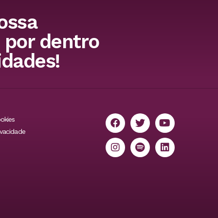
ossa
 por dentro
idades!
ookies
ivacidade