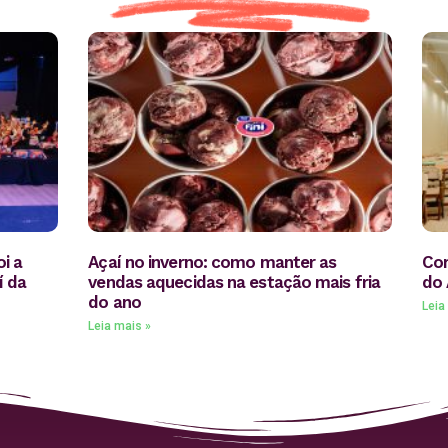
i a
Açaí no inverno: como manter as
Con
í da
vendas aquecidas na estação mais fria
do 
do ano
Leia
Leia mais »