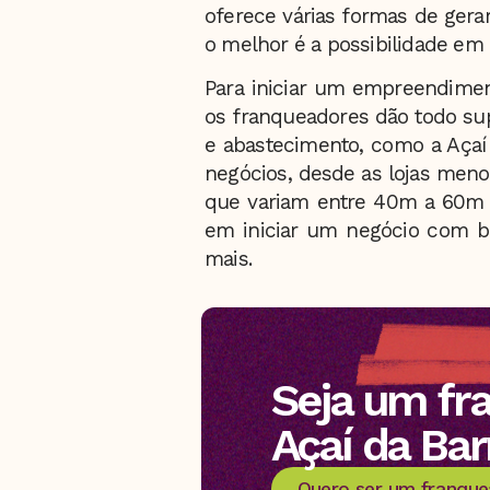
oferece várias formas de gerar
o melhor é a possibilidade em c
Para iniciar um empreendimen
os franqueadores dão todo su
e abastecimento, como a Açaí
negócios, desde as lojas men
que variam entre 40m a 60m
em iniciar um negócio com ba
mais.
Seja um fr
Açaí da Bar
Quero ser um franqu