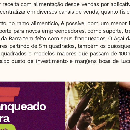
 receita com alimentação desde vendas por aplicativ
entralizar em diversos canais de venda, quanto físico
to no ramo alimentício, é possível com um menor 
porte para novos empreendedores, como suporte, tr
 da Barra tem feito com seus franqueados. O Açaí d
ores partindo de 5m quadrados, também os quiosques
 quadrados e modelos maiores que passam de 100m
ixo custo de investimento e margens boas de lucr
anqueado
ra
eado