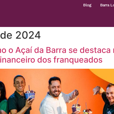
Blog
Barra L
 de 2024
o o Açaí da Barra se destaca
financeiro dos franqueados