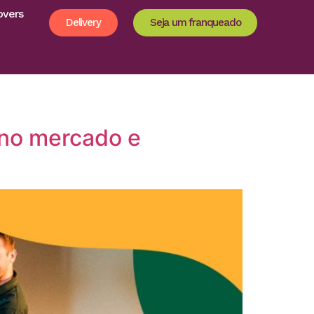
overs
Delivery
Seja um franqueado
 no mercado e