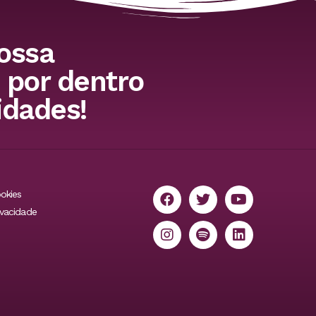
ossa
 por dentro
idades!
ookies
ivacidade