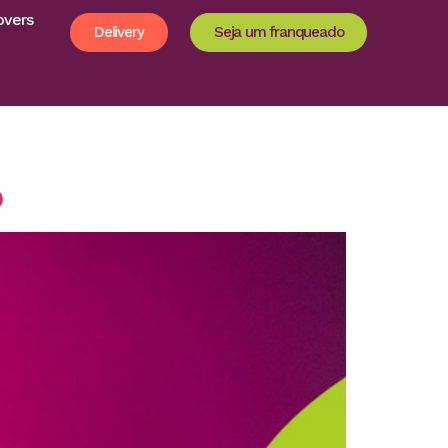
overs
Delivery
Seja um franqueado
o