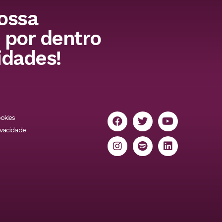
ossa
 por dentro
idades!
ookies
ivacidade